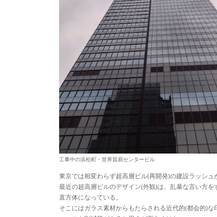
工事中の浜松町・世界貿易センタービル
東京では相変わらず超高層ビル(再開発)の建設ラッシュ
最近の超高層ビルのデザイン(外観)は、乱暴な言い方を
直方体になっている。
そこにはガラス素材からもたらされる近代的(都会的)な印