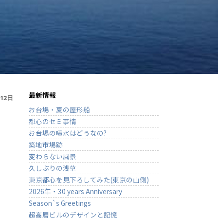
お問い合わせ
BLOG
最新情報
月12日
お台場・夏の屋形船
都心のセミ事情
お台場の噴水はどうなの?
築地市場跡
変わらない風景
久しぶりの浅草
東京都心を見下ろしてみた(東京の山側)
2026年・30 years Anniversary
Season`s Greetings
超高層ビルのデザインと記憶