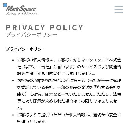
マークスクエア
PRIVACY POLICY
HOME
プライバシーポリシー
ニュース
プライバシーポリシー
業務実績
お客様の個人情報は、お客様に対しマークスクエア株式会
業務案内
社（以下、「当社」と言います）のサービスおよび関連情
報をご提供する目的以外には使用しません。
ビジネスパートナー
お客様の承諾を得た場合以外に第三者（当社がデータ管理
を委託している会社、一部の商品の発送を代行する会社を
会社概要
除く）に提供、開示など一切いたしません。ただし、法令
会社案内-PDF-
等により開示が求められた場合はその限りではありませ
ん。
採用情報
お客様よりご提供いただいた個人情報は、適切かつ安全に
管理いたします。
よくあるご質問