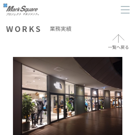
マークスクエア
WORKS
業務実績
HOME
ニュース
一覧へ戻る
業務実績
業務案内
ビジネスパートナー
会社概要
会社案内-PDF-
採用情報
よくあるご質問