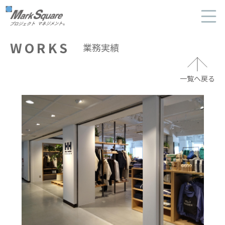
マークスクエア
WORKS
業務実績
HOME
ニュース
一覧へ戻る
業務実績
業務案内
ビジネスパートナー
会社概要
会社案内-PDF-
採用情報
よくあるご質問